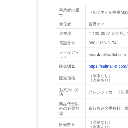
事業者の屋
セルフネイル教室Ma
号
責任者
菅野エマ
所在地
〒123-0857 東京
電話番号
080-1166-2174
メールアド
ema▲selfnailis
レス
販売URL
https://selfnailist.com
（添削なし）
販売価格
（添削あり）
お支払い方
クレジットカード決
法
商品代金以
外の必要料
銀行振込の手数料、
金
（添削なし）
販売数量
（添削あり）