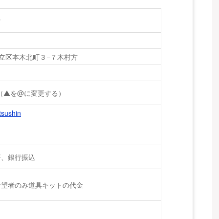
y
都足立区本木北町３−７木村方
t.com（▲を@に変更する）
/tsushin
済、銀行振込
希望者のみ道具キットの代金