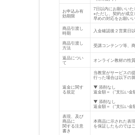
7日以内にお願いいた
お申込み有
※ただし、契約が成
効期限
早めの対応をお願い
商品引渡し
入金確認後２営業日
時期
商品引渡し
受講コンテンツ等、
方法
返品につい
オンライン教材の性
て
当教室がサービスの
行った場合は以下の
返金に関す
▼ 添削なし
る規定
返金額＝（”支払い金額
▼ 添削なし
返金額＝（”支払い金額
表現、及び
商品に
本商品に示された表
関する注意
を保証したものでは
書き