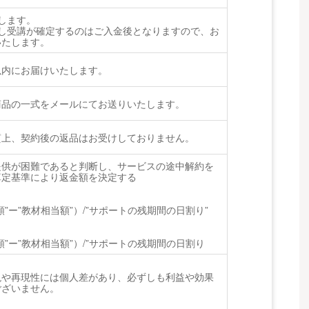
します。
立し受講が確定するのはご入金後となりますので、お
いたします。
以内にお届けいたします。
商品の一式をメールにてお送りいたします。
質上、契約後の返品はお受けしておりません。
提供が困難であると判断し、サービスの途中解約を
算定基準により返金額を決定する
”ー”教材相当額”）/”サポートの残期間の日割り”
”ー”教材相当額”）/”サポートの残期間の日割り
現や再現性には個人差があり、必ずしも利益や効果
ございません。